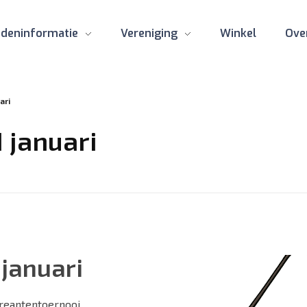
edeninformatie
Vereniging
Winkel
Ove
ari
 januari
 januari
creantentoernooi.