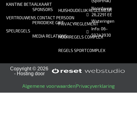
(sporthal)
KANTINE BETAALKAART
Noordweg
SPONSORS
HUISHOUDELIJK REGLEMENT
26,2291 EE
VERTROUWENS CONTACT PERSOON
Wateringen
PERIODIEKE GIFT
PRIVACYREGLEMENT
Info: 06-
SPELREGELS
50243930
MEDIA RELATIONS
HUURREGELS COMPLEX
REGELS SPORTCOMPLEX
Copyright © 2026
- Hosting door
Algemene voorwaarden
Privacyverklaring