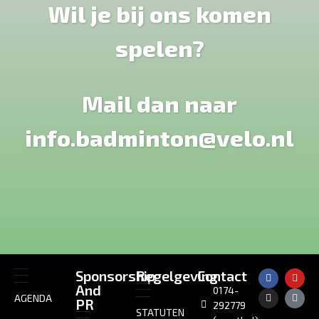
Wil je bij ons komen
spelen?
Mail dan naar
info.badminton@velo.nl
Sponsorship
Regelgeving
Contact
And
0174-
AGENDA
PR
292779
STATUTEN