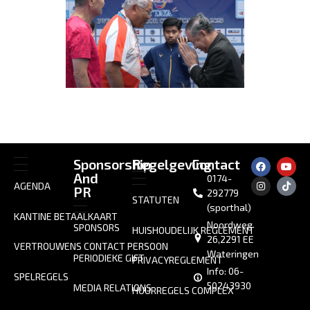
Sponsorship
Regelgeving
Contact
And
0174-
AGENDA
PR
292779
STATUTEN
(sporthal)
KANTINE BETAALKAART
Noordweg
SPONSORS
HUISHOUDELIJK REGLEMENT
26,2291 EE
VERTROUWENS CONTACT PERSOON
Wateringen
PERIODIEKE GIFT
PRIVACYREGLEMENT
Info: 06-
SPELREGELS
50243930
MEDIA RELATIONS
HUURREGELS COMPLEX