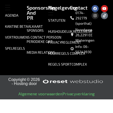
Sponsorship
Regelgeving
Contact
And
0174-
AGENDA
PR
292779
STATUTEN
(sporthal)
KANTINE BETAALKAART
Noordweg
SPONSORS
HUISHOUDELIJK REGLEMENT
26,2291 EE
VERTROUWENS CONTACT PERSOON
Wateringen
PERIODIEKE GIFT
PRIVACYREGLEMENT
Info: 06-
SPELREGELS
50243930
MEDIA RELATIONS
HUURREGELS COMPLEX
REGELS SPORTCOMPLEX
Copyright © 2026
- Hosting door
Algemene voorwaarden
Privacyverklaring